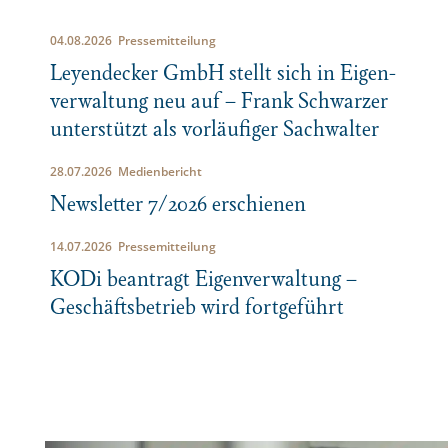
Gemeinsam finden wir eine Lösung
Restrukturierung
,
04.08.2026 Pressemitteilung
Leyen­decker GmbH stellt sich in Eigen­
Insolvenzverwaltung
oder
ver­waltung neu auf – Frank Schwarzer
unter­stützt als vorläu­figer Sachwalter
Rechtsberatung
28.07.2026 Medienbericht
Newsletter 7/2026 erschienen
14.07.2026 Pressemitteilung
KODi beantragt Eigen­ver­waltung –
Geschäfts­be­trieb wird fortge­führt