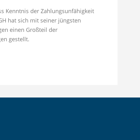
Kenntnis der Zahlung­s­un­fähigkeit
GH hat sich mit seiner jüngsten
en einen Großteil der
en gestellt.