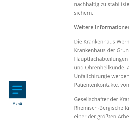
nachhaltig zu stabili
sichern.
Weitere Informatione
Die Krankenhaus Werme
Krankenhaus der Grund
Hauptfachabteilungen 
und Ohrenheilkunde. A
Unfallchirurgie werde
Patientenkontakte, vo
Gesellschafter der K
Menü
Rheinisch-Bergische K
einer der größten Arbe