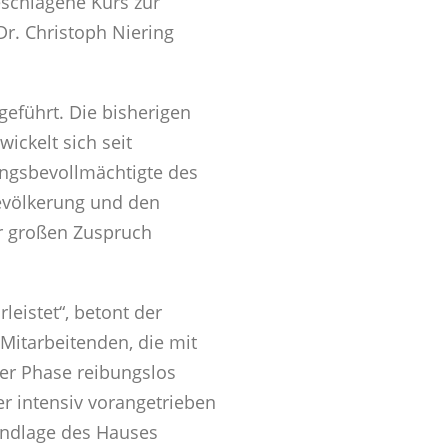
eschlagene Kurs zur
r. Christoph Niering
eführt. Die bisherigen
ckelt sich seit
rungsbevollmächtigte des
Bevölkerung und den
ir großen Zuspruch
leistet“, betont der
Mitarbeitenden, die mit
er Phase reibungslos
r intensiv vorangetrieben
Grundlage des Hauses