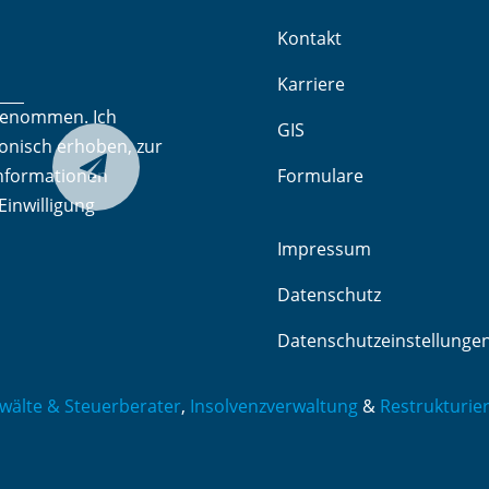
Kontakt
Karriere
genommen. Ich
GIS
onisch erhoben, zur
Senden

nformationen
Formulare
Einwilligung
Impressum
Datenschutz
Datenschutzeinstellunge
wälte & Steuerberater
,
Insolvenzverwaltung
&
Restrukturie