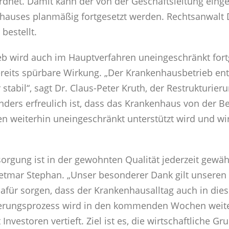
dnet. Damit kann der von der Geschäftsleitung eing
hauses planmäßig fortgesetzt werden. Rechtsanwalt D
bestellt.
b wird auch im Hauptverfahren uneingeschränkt fortg
its spürbare Wirkung. „Der Krankenhausbetrieb entwi
stabil“, sagt Dr. Claus-Peter Kruth, der Restrukturie
ders erfreulich ist, dass das Krankenhaus von der 
n weiterhin uneingeschränkt unterstützt wird und w
orgung ist in der gewohnten Qualität jederzeit gewähr
ietmar Stephan. „Unser besonderer Dank gilt unseren 
ür sorgen, dass der Krankenhausalltag auch in dies
nierungsprozess wird in den kommenden Wochen weite
Investoren vertieft. Ziel ist es, die wirtschaftliche 