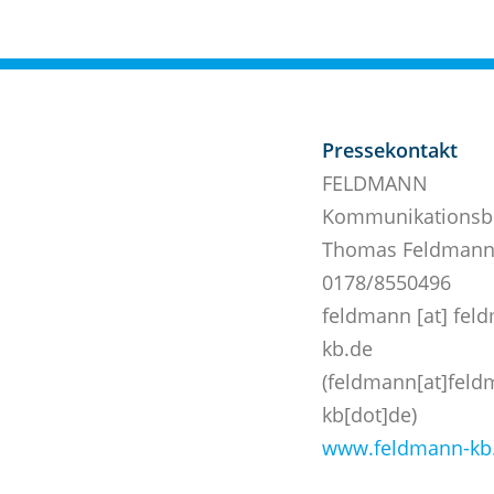
Pressekontakt
FELDMANN
Kommunikationsb
Thomas Feldman
0178/8550496
feldmann
[at]
fel
kb.de
(feldmann[at]feld
kb[dot]de)
www.feldmann-kb