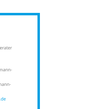
erater
n
dmann-
mann-
.de