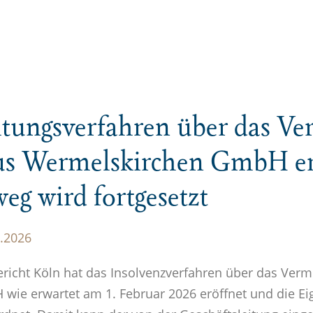
l­tungs­ver­fahren über das V
s Wermels­kirchen GmbH er
eg wird fortge­setzt
.2026
richt Köln hat das Insolvenzverfahren über das Ve
ie erwartet am 1. Februar 2026 eröffnet und die Ei