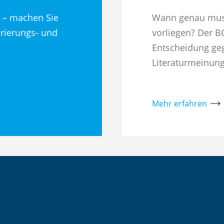
ig – machen Sie
Wann genau muss 
urierungs- und
vorliegen? Der B
Entscheidung geg
Literaturmeinung
Mehr erfahren