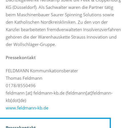
Dachziegelwerke Nelskamp sowie die Peek & Cloppenburg
KG (Düsseldorf). Als Sachwalter waren die Partner tätig
beim Maschinenbauer Saurer Spinning Solutions sowie
den Katholischen Nordkreiskliniken. Zu den von der
Kanzlei bearbeiteten fremdverwalteten Insolvenzverfahren
gehören die der Warenhauskette Strauss Innovation und
der Wollschläger-Gruppe.
Pressekontakt
FELDMANN Kommunikationsberater
Thomas Feldmann
0178/8550496
feldmann
[at]
feldmann-kb.de
(
feldmann[at]feldmann-
kb[dot]de
)
www.feldmann-kb.de